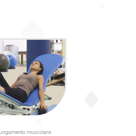
tiene
 i dati
kie
re in
vengano
tà di
igazione
allungamento muscolare