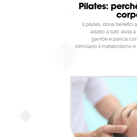
Pilates: perch
ad eccez
l'opzion
corp
Puoi uti
memoriz
Flash). 
Il pilates, dona benefici
adatto a tutti: aiuta 
Un'altra
modalità
gambe e pancia compr
registra
stimolano il metabolismo 
navigazi
in incog