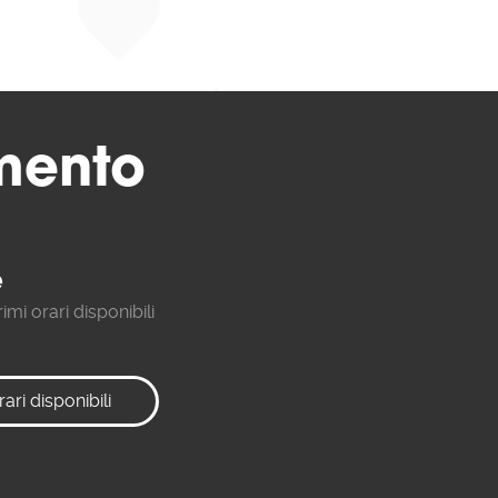
mento
e
imi orari disponibili
rari disponibili