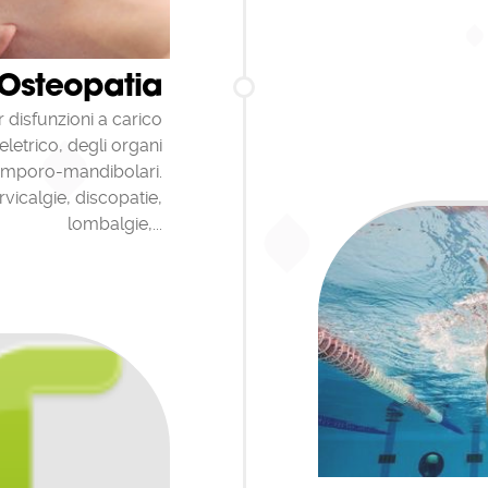
Osteopatia
r disfunzioni a carico
etrico, degli organi
 temporo-mandibolari.
rvicalgie, discopatie,
lombalgie,...