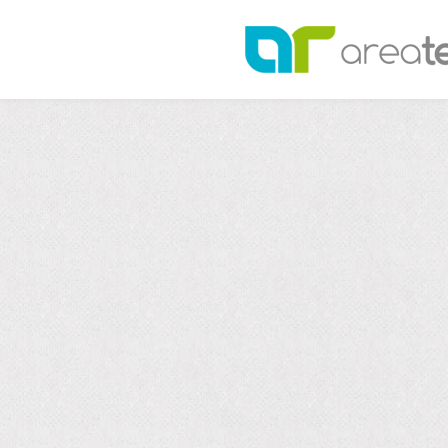
NOR
In che m
da un si
la tua l
aumentar
l'utiliz
I cookie
preferen
numero d
per prot
Le nostr
cookie e
Puoi vis
Nel tuo 
Puoi vis
disposit
Prefere
modifica
geografi
essere i
anche ai
persona