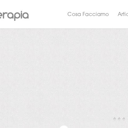
Cosa Facciamo
Arti
MATIVA COOKIES
ACCETTA E PROSEGUI CON LA NAVIGAZIONE
odo Areaterapia utilizza i cookie: Un cookie è un breve testo inviato al tuo b
to web visitato. Consente al sito di memorizzare informazioni sulla tua visita
ingua preferita e altre impostazioni. Ciò può facilitare la tua visita successiva 
e l'utilità del sito a tuo favore. I cookie svolgono un ruolo importante. Senza 
zo del Web sarebbe un'esperienza molto più frustrante.
Postur
 vengono utilizzati per vari scopi. Li utilizziamo, ad esempio, per memorizzare
ze per SafeSearch, per rendere più pertinenti gli annunci che visualizzi, per co
i visitatori che riceviamo su una pagina, per aiutarti a registrarti ai nostri serv
eggere i tuoi dati.
e norme sulla privacy spiegano come tuteliamo la tua privacy durante l'utilizz
Grazie ad un'accurata analisi d
 altre informazioni.
con l'ausilio di una pedana baro
ualizzare qui sotto un elenco dei tipi di cookie:
browser potrebbero essere memorizzati alcuni o tutti i cookie elencati qui di s
affetto da patologie dolorose causa
ualizzare e gestire i cookie nel tuo browser (anche se è possibile che i brows
viene educato a percepire il proprio 
ivi mobili non offrano questa visibilità).
ed a muoversi armonicamente per con
nze: Questi cookie permettono ai siti web di memorizzare informazioni che
no il comportamento o l'aspetto dei siti stessi, come la lingua preferita o l'are
ca in cui ti trovi. Memorizzando l'area geografica, ad esempio, un sito web p
n grado di offrirti previsioni meteo locali o notizie sul traffico locale. I cookie
utarti a modificare le dimensioni del testo, il tipo di carattere e altre parti
lizzabili delle pagine web. La perdita delle informazioni memorizzate in un co