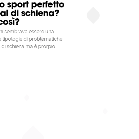
lo sport perfetto
mal di schiena?
così?
nni sembrava essere una
e tipologie di problematiche
l di schiena ma è prorpio