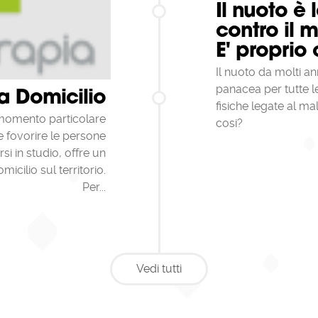
Il nuoto è 
contro il 
E' proprio 
Il nuoto da molti a
panacea per tutte l
a Domicilio
fisiche legate al ma
omento particolare
cosi?
e e fovorire le persone
rsi in studio, offre un
micilio sul territorio.
Per...
Vedi tutti