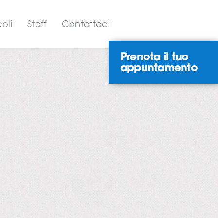
coli
Staff
Contattaci
rowser
Prenota il tuo
, come
e
appuntamento
di essi,
ologia
 le tue
ntare il
izi e
o di
egli scompensi posturali,
podometrica, il paziente,
eguito.
te da una postura scorretta,
er per
corpo nello spazio e nel tempo
seguire un nuovo equilibrio.
a
otrebbe
 possono
okie