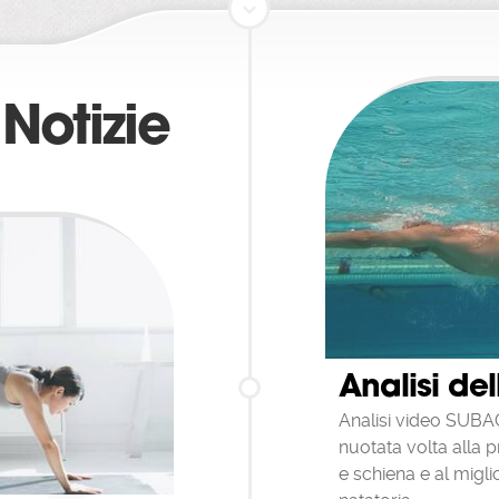
referenze potrebbe rendere meno funzionale l'esperienza sul sito web ma non
e comprometterne il funzionamento.
a: i cookie di sicurezza sono utilizzati per autenticare gli utenti, prevenire l'u
nto delle credenziali di accesso e proteggere i dati degli utenti da soggetti no
 Notizie
ati. La combinazione di questi due cookie permette di bloccare molti tipi di at
io i tentativi di rubare i contenuti dei moduli che completi sulle pagine web.
: I cookie dei processi contribuiscono al funzionamento dei siti web e all'offer
che i visitatori si aspettano di trovarvi, ad esempio la possibilità di navigare tra
 di accedere ad aree protette del sito. Senza questi cookie, il sito non può f
amente.
lla sessione: I siti web spesso raccolgono informazioni sul modo in cui gli ute
scono con essi. Ciò può includere le pagine visitate più spesso dagli utenti e
alità che gli utenti ricevano messaggi di errore da determinate pagine. Utilizz
cookie relativi allo stato della sessione” per migliorare i nostri servizi e l'esper
one dei nostri utenti. Il blocco o l'eliminazione di questi cookie non renderà
abile il sito web.
s: Google Analytics è uno strumento di analisi di Google che aiuta i proprietari 
p a capire come i visitatori interagiscono con i contenuti di loro proprietà. Si
Analisi de
re un set di cookie per raccogliere informazioni e generare statistiche di utilizz
 senza identificazione personale dei singoli visitatori da parte di Google.
Analisi video SUBA
e dei cookie nel browser:
nuotata volta alla p
ersone preferiscono non abilitare i cookie e per questo motivo quasi tutti i b
la possibilità di gestirli in modo da rispettare le preferenze degli utenti.In alcun
e schiena e al migl
è possibile impostare regole per gestire i cookie sito per sito, opzione che ti 
o più preciso sulla tua privacy. Ciò significa che puoi disabilitare i cookie di tutti