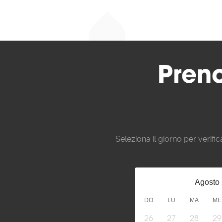
Pren
Seleziona il giorno per verifica
Agosto
DO
LU
MA
ME
26
27
28
29