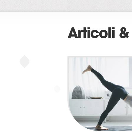
delle p
dovrebb
Sicurezz
fraudole
Articoli &
autorizz
ad esemp
Processi
servizi 
pagine o
corrett
Stato de
interagi
l'eventu
questi “
navigazi
inutilizz
Analytic
web e ap
utilizza
sito web
Gestion
Alcune p
offrono 
browser 
controll