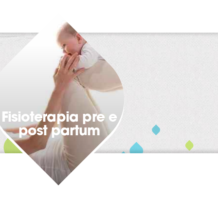
Fisioterapia pre e
post partum