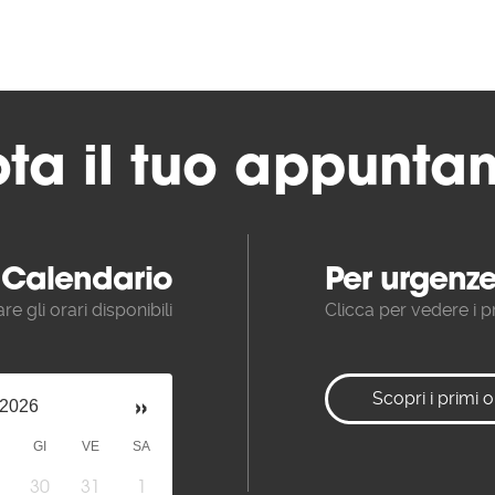
ota il tuo appunta
Calendario
Per urgenz
re gli orari disponibili
Clicca per vedere i pr
»
Scopri i primi o
 2026
GI
VE
SA
30
31
1