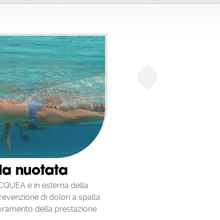
so
n
tacchi,
ta dei
 le
unzionare
nti
iamo
ienza di
di siti
 può
lla nuotata
o del
CQUEA e in esterna della
revenzione di dolori a spalla
rowser
i
ioramento della prestazione
offre un
 i siti,