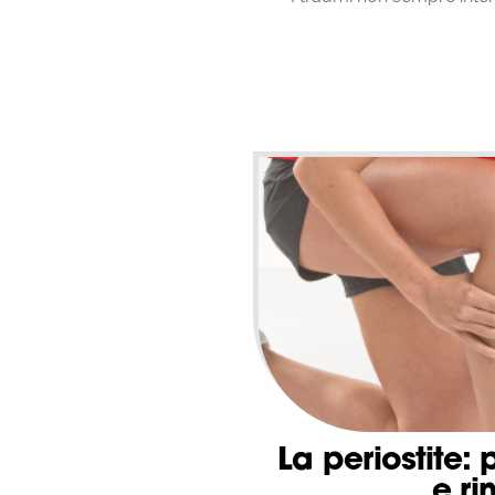
La periostite:
e ri