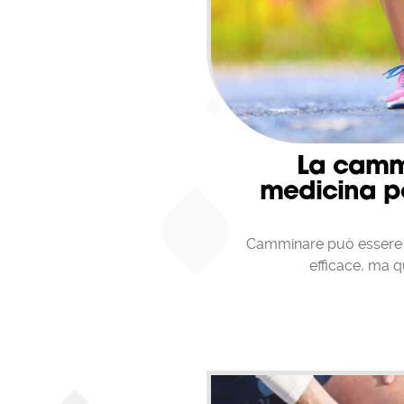
ad eccez
l'opzion
Puoi uti
memoriz
Flash). 
Un'altra
modalità
registra
navigazi
in incog
La camm
medicina pe
Camminare può essere 
efficace, ma q