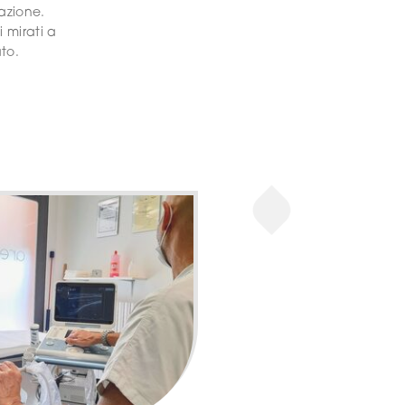
tazione.
i mirati a
ato.
so
n
tacchi,
ta dei
 le
unzionare
nti
iamo
ienza di
di siti
 può
o del
rowser
i
offre un
 i siti,