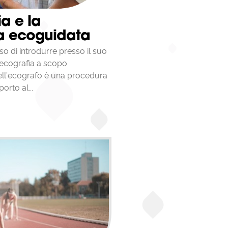
tiene
a e la
 i dati
ia ecoguidata
kie
so di introdurre presso il suo
re in
vengano
ll'ecografia a scopo
tà di
 dell’ecografo è una procedura
igazione
orto al...