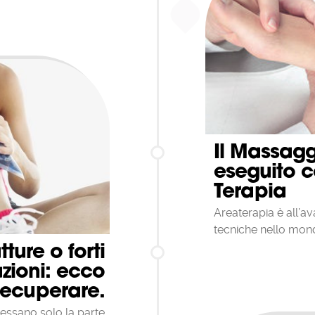
Il Massagg
eseguito c
Terapia
Areaterapia è all’a
tecniche nello mond
tture o forti
zioni: ecco
ecuperare.
ressano solo la parte