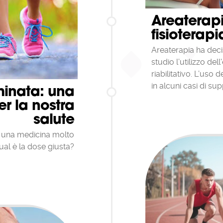
ione di quelli di cui ti fidi.Nel browser Google Chrome, il menu Strumenti con
e Cancella dati di navigazione.
Areaterapi
lizzare questa opzione per eliminare i cookie e altri dati di siti e plug-in, inclusi
fisioterap
zati sul tuo dispositivo da Adobe Flash Player (comunemente noti come coo
Consulta le nostre istruzioni per la gestione dei cookie in Chrome.
Areaterapia ha deci
 funzione di Chrome è la sua modalità di navigazione in incognito. Puoi naviga
 in incognito quando non vuoi che le tue visite ai siti web o i tuoi download 
studio l’utilizzo de
ti nelle cronologie di navigazione e dei download. Tutti i cookie creati in modali
riabilitativo. L’uso
one in incognito vengono eliminati dopo la chiusura di tutte le finestre di nav
nito.
in alcuni casi di supp
inata: una
r la nostra
salute
una medicina molto
ual è la dose giusta?