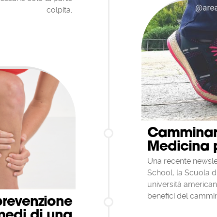
colpita.
Camminare
Medicina p
Una recente newsle
School, la Scuola d
università americana
benefici del cammin
 prevenzione
medi di una