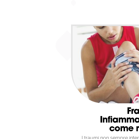
Fra
Infiamma
come r
I traumi non sempre inte