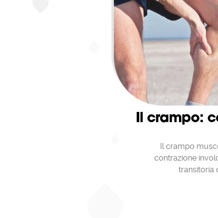
Il crampo: c
Il crampo musco
contrazione invol
transitoria