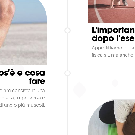
L'importan
dopo l'eser
Approfittiamo della 
fisica sì... ma anch
os'è e cosa
fare
lare consiste in una
ontaria, improvvisa e
 di uno o più muscoli.